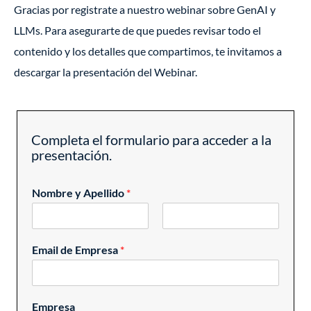
Gracias por registrate a nuestro webinar sobre GenAI y
LLMs. Para asegurarte de que puedes revisar todo el
contenido y los detalles que compartimos, te invitamos a
descargar la presentación del Webinar.
Completa el formulario para acceder a la
presentación.
Nombre y Apellido
*
F
L
i
a
Email de Empresa
*
r
s
s
t
t
Empresa