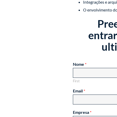
Integrações e arqu
O envolvimento dos
Pree
entra
ult
Nome
*
First
Email
*
Empresa
*