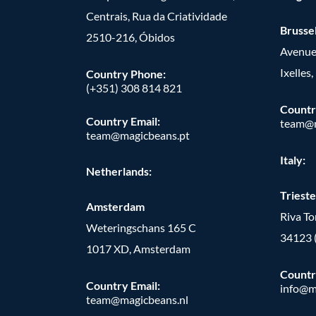
Centrais, Rua da Criatividade
Brusse
2510-216, Óbidos
Avenue
Ixelles
Country Phone:
(+351) 308 814 821
Countr
Country Email:
team@m
team@magicbeans.pt
Italy:
Netherlands:
Trieste
Amsterdam
Riva T
Weteringschans 165 C
34123 
1017 XD, Amsterdam
Countr
Country Email:
info@m
team@magicbeans.nl