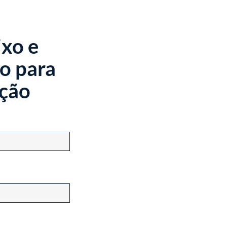
ixo e
o para
ação