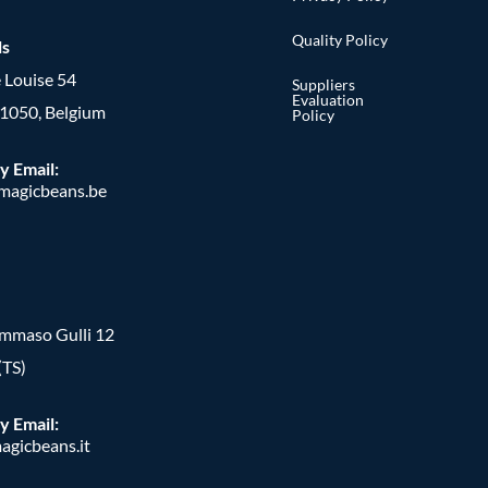
Quality Policy
ls
 Louise 54
Suppliers
Evaluation
, 1050, Belgium
Policy
y Email:
agicbeans.be
ommaso Gulli 12
(TS)
y Email:
agicbeans.it