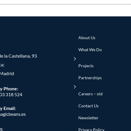
About Us
d
What We Do
e la Castellana, 93
ta;
Projects
Madrid
Partnerships
y Phone
:
Careers – old
603 318 524
Contact Us
y Email:
agicbeans.es
Newsletter
m:
Privacy Policy