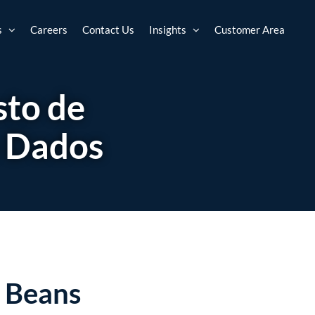
s
Careers
Contact Us
Insights
Customer Area
sto de
e Dados
c Beans