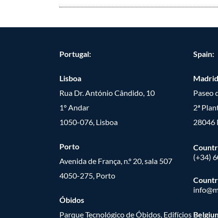
Portugal:
Spain:
Lisboa
Madri
Rua Dr. António Cândido, 10
Paseo d
1º Andar
2ª Plan
1050-076, Lisboa
28046 
Porto
Countr
(+34) 
Avenida de França, n.º 20, sala 507
4050-275, Porto
Countr
info@m
Óbidos
Parque Tecnológico de Óbidos, Edifícios
Belgiu