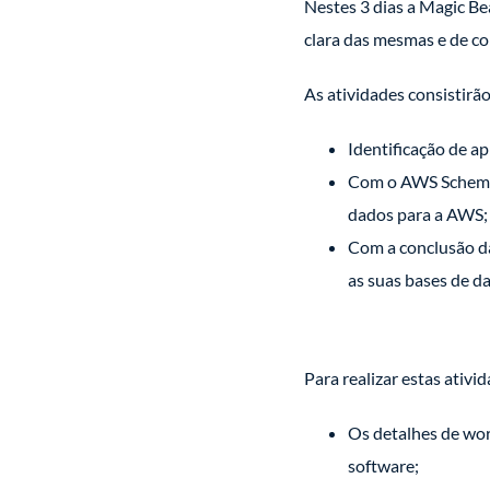
Nestes 3 dias a Magic Be
clara das mesmas e de c
As atividades consistirã
Identificação de a
Com o AWS Schema 
dados para a AWS;
Com a conclusão da
as suas bases de d
Para realizar estas ativ
Os detalhes de wor
software;