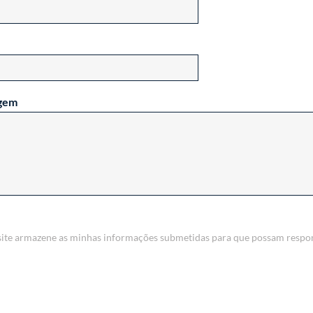
gem
site armazene as minhas informações submetidas para que possam respo