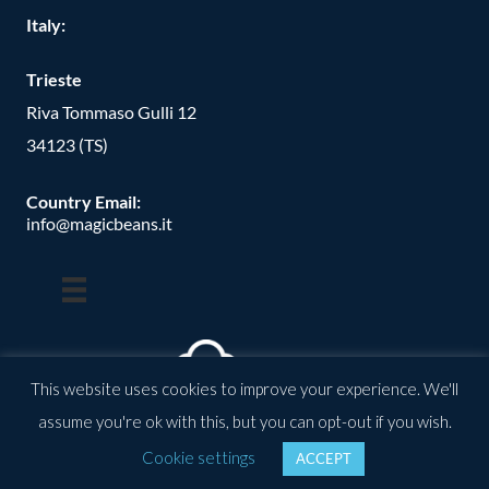
Italy:
Trieste
Riva Tommaso Gulli 12
34123 (TS)
Country Email:
info@magicbeans.it
This website uses cookies to improve your experience. We'll
assume you're ok with this, but you can opt-out if you wish.
© Copyright -
2026
| magic beans | All Rights Reserved | Powered
Cookie settings
ACCEPT
by: valkirias